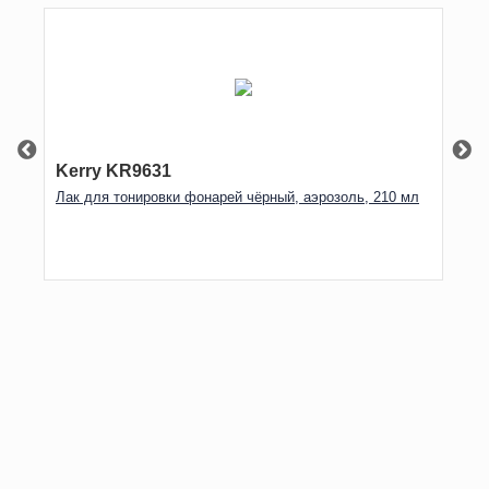
Kerry KR9631
K
ь,
Лак для тонировки фонарей чёрный, аэрозоль, 210 мл
Ла
аэ