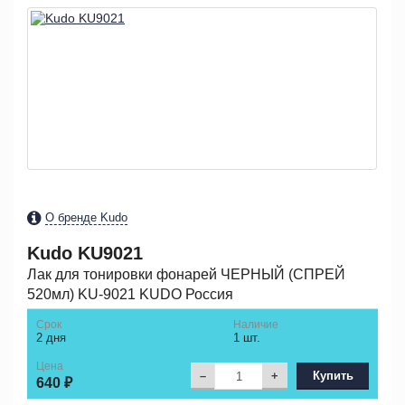
О бренде Kudo
Kudo
KU9021
Лак для тонировки фонарей ЧЕРНЫЙ (СПРЕЙ
520мл) KU-9021 KUDO Россия
Срок
Наличие
2 дня
1 шт.
Цена
–
+
Купить
640 ₽