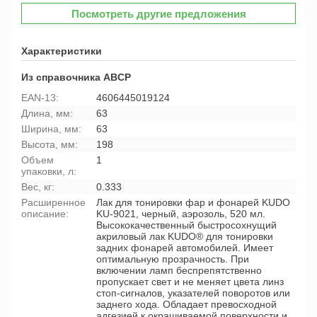
Посмотреть другие предложения
Характеристики
Из справочника ABCP
EAN-13:
4606445019124
Длина, мм:
63
Ширина, мм:
63
Высота, мм:
198
Объем
1
упаковки, л:
Вес, кг:
0.333
Расширенное
Лак для тонировки фар и фонарей KUDO
описание:
KU-9021, черный, аэрозоль, 520 мл.
Высококачественный быстросохнущий
акриловый лак KUDO® для тонировки
задних фонарей автомобилей. Имеет
оптимальную прозрачность. При
включении ламп беспрепятственно
пропускает свет и не меняет цвета линз
стоп-сигналов, указателей поворотов или
заднего хода. Обладает превосходной
адгезией к окрашиваемой поверхности и